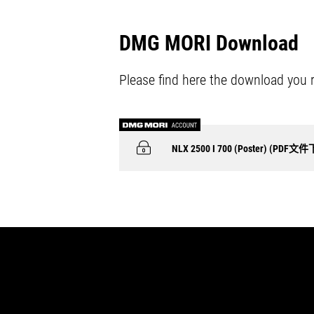
DMG MORI Download
Please find here the download you 
NLX 2500 I 700 (Poster) (PDF文