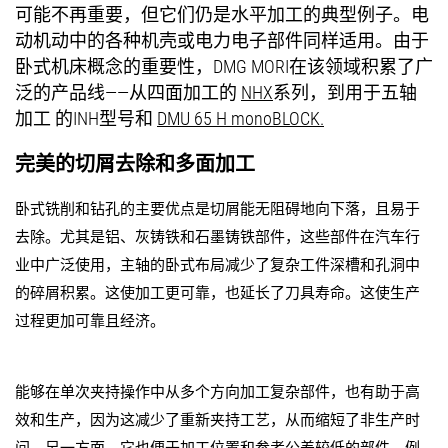
可能不再重要，但它们仍是水平加工的典型例子。电
动机动中的各种机壳或电力电子部件同样适用。由于
卧式机床概念的重要性，DMG MORI在该领域积累了广
泛的产品线——从四面加工的
NHX
系列，到用于五轴
加工 的INH型号和
DMU 65 H monoBLOCK.
完美的切屑去除和多面加工
卧式铣削和钻孔的主要优点是切屑能无阻碍地向下落，且易于
去除。尤其是铝、灰铸铁和石墨铸铁部件，这些部件在汽车行
业中广泛使用，主轴的卧式布局减少了复杂工件深槽和孔洞中
的碎屑积累。这使加工更可靠，也延长了刀具寿命。这使生产
过程更加可靠且经济。
能够在单次夹持操作中从多个方向加工复杂部件，也有助于高
效和生产，因为这减少了重新夹持工艺，从而缩短了非生产时
间。另一方面，它也便于加工位置和参考公差较低的部件。例