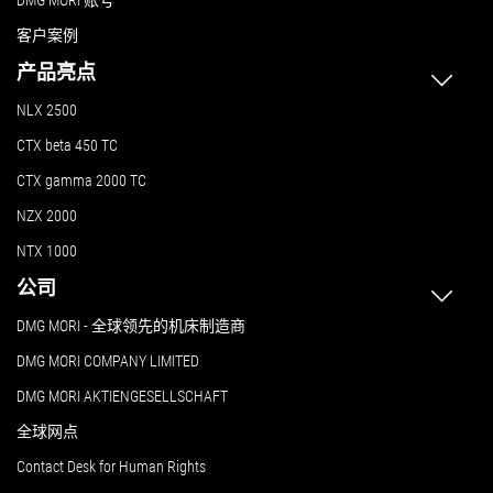
DMG MORI 账号
客户案例
产品亮点
NLX 2500
CTX beta 450 TC
CTX gamma 2000 TC
NZX 2000
NTX 1000
公司
DMG MORI - 全球领先的机床制造商
DMG MORI COMPANY LIMITED
DMG MORI AKTIENGESELLSCHAFT
全球网点
Contact Desk for Human Rights