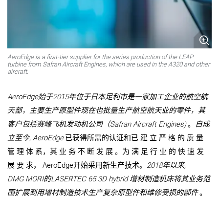
AeroEdge is a first-tier supplier for the series production of the LEAP
turbine from Safran Aircraft Engines, which are used in the A320 and other
aircraft.
AeroEdge始于2015年位于日本足利市是一家加工企业的航空航
天部，主要生产原型件现在也批量生产航空航天业的零件，其
客户包括赛峰飞机发动机公司（Safran Aircraft Engines)
。
自成
立至今, AeroEdge
已获得所需的认证和已 建 立 严 格 的 质 量
管 理 体 系，其 业 务 不 断 发 展 。为 满 足 行 业 的 快 速 发
展 要 求， AeroEdge开始采用新生产技术。
2018年以来,
DMG MORI的LASERTEC 65 3D hybrid 增材制造机床将其业务范
围扩展到用增材制造技术生产复杂原型件和维修受损的部件
。