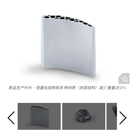
新品生产叶片 – 轻量化结构和多 种材质（夹层结构）减少 重量达90%
N