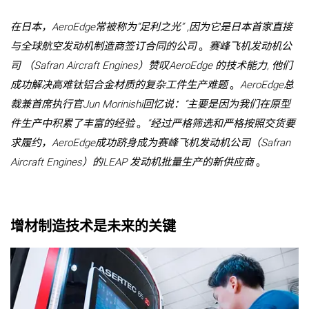
在日本，AeroEdge常被称为“足利之光” ,因为它是日本首家直接
与全球航空发动机制造商签订合同的公司
。
赛峰飞机发动机公
司 （Safran Aircraft Engines）赞叹AeroEdge 的技术能力, 他们
成功解决高难钛铝合金材质的复杂工件生产难题
。
AeroEdge总
裁兼首席执行官Jun Morinishi回忆说：“主要是因为我们在原型
件生产中积累了丰富的经验
。
”经过严格筛选和严格按照交货要
求履约，AeroEdge成功跻身成为赛峰飞机发动机公司（Safran
Aircraft Engines）的LEAP 发动机批量生产的新供应商
。
增材制造技术是未来的关键