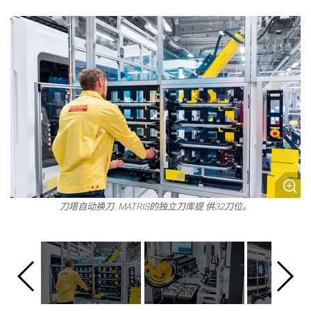
刀塔自动换刀. MATRIS的独立刀库提 供32刀位。
M