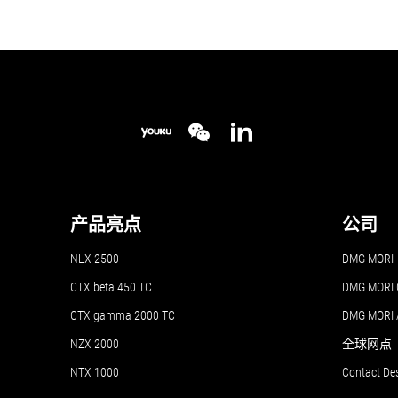
产品亮点
公司
NLX 2500
DMG MO
CTX beta 450 TC
DMG MORI 
CTX gamma 2000 TC
DMG MORI
NZX 2000
全球网点
NTX 1000
Contact De