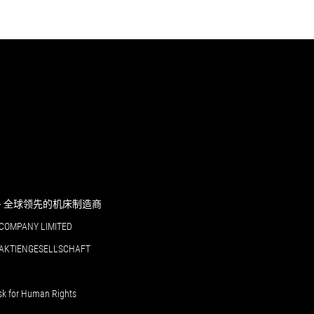
RI - 全球领先的机床制造商
COMPANY LIMITED
 AKTIENGESELLSCHAFT
sk for Human Rights