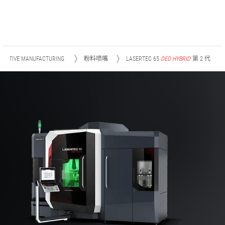
ADDITIVE MANUFACTURING
粉料喷嘴
LASERTEC 65
DED HYBRID
第 2 代