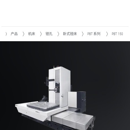
页
产品
机床
镗孔
卧式镗床
PBT 系列
PBT 150