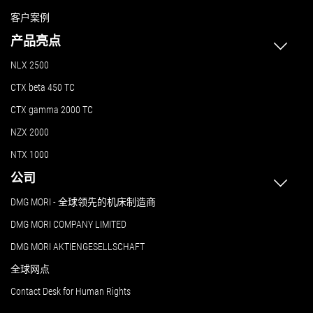
客户案例
产品亮点
NLX 2500
CTX beta 450 TC
CTX gamma 2000 TC
NZX 2000
NTX 1000
公司
DMG MORI - 全球领先的机床制造商
DMG MORI COMPANY LIMITED
DMG MORI AKTIENGESELLSCHAFT
全球网点
Contact Desk for Human Rights