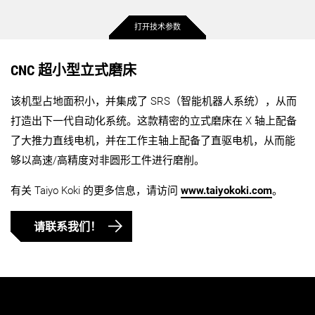
打开技术参数
主轴旋径
200 mm
CNC 超小型立式磨床
该机型占地面积小，并集成了 SRS（智能机器人系统），从而
最大磨削直径
100 mm
打造出下一代自动化系统。这款精密的立式磨床在 X 轴上配备
了大推力直线电机，并在工作主轴上配备了直驱电机，从而能
最大工件高度
180 mm
够以高速/高精度对非圆形工件进行磨削。
最大磨削长度
60 mm
有关 Taiyo Koki 的更多信息，请访问
www.taiyokoki.com
。
请联系我们！
工件主轴最高转速
1,000 rpm
磨削主轴最高转速
75,000 rpm
详细信息