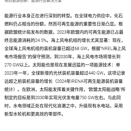
明日能源创新：能源行业解决方案
能源行业本身正在进行深刻的转型。在全球电力供应中，化石
燃料仍占相当的份额，然而可再生能源的重要性日渐凸显。根
据欧盟统计局发布的数据，
2023
年欧盟内的可再生能源已占最
终总能源消耗的
24.5%
。海上风电机组的增长尤其显著：现在，
全球海上风电机组的装机容量已超过
68 GW
，根据
“NREL
海上风
电市场报告
”
的保守预测，到
2030
年，海上风电市场将增长到
270 GW
以上。太阳能也是现在发展迅猛的一项能源技术：单
2023
年一年，全球新增的光伏装机容量超过
440 GW
，这项记录
远超之前装机容量的增长（
2024
年
IRENA
可再生能源装机容量
统计）。在欧洲，太阳能发挥着关键作用，
“
欧盟太阳能战略
”
所
制定的目标是到
2030
年实现光伏发电量
750 GW
左右。与此同
时，水电领域正处在现代化浪潮之中，升级现有水电站，采用
新型水轮机和更高效的零部件。