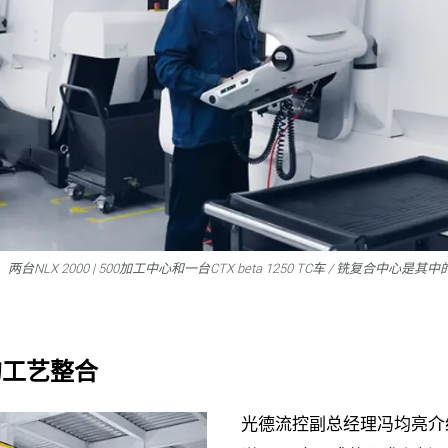
 2000 | 500加工中心和一台CTX beta 1250 TC车 / 铣复合中心是
合的工艺整合
光德流控副总经理冯均亮介