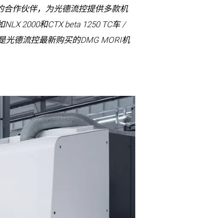
稳固的合作伙伴，为光德流控提供多款机
LX 2000和CTX beta 1250 TC车 /
床是光德流控最新购买的DMG MORI机