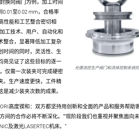
密封换向阀门为例，加工时间
0.01至0.02 mm，合格率
的高性能和工艺整合密切相
、加工技术、用户、自动化和
术整合，显著降低加工复杂
划时间的同时，灵活性、生
均亮见证了这些目标的逐一
光德流控生产阀门和流体控制系统
合后，仅需一次装夹可完成硬密
夹。生产速度更快，工件精
这是减少装夹次数的成果。
MORI高度锲和：双方都坚持用创新和全面的产品和服务帮
双方间的合作必将不断深化。”“现阶段我们也重视并聚焦面向
IC及激光LASERTEC机床。”