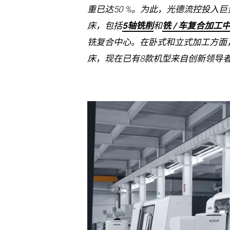
重已达50 %。为此，光德流控投入巨
床，包括
5轴铣削
和
铣 / 车复合加工
铣复合中心。在卧式和立式加工方面，光德
床，现在已有8款机型来自创新领导者的