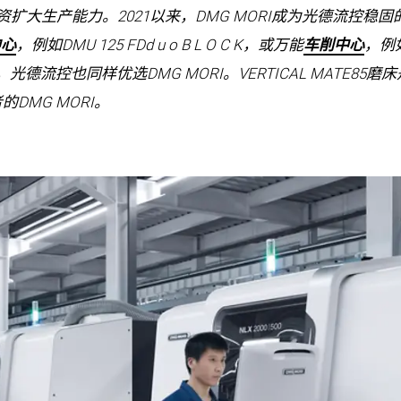
资扩大生产能力。2021以来，DMG MORI成为光德流控
中心
，例如DMU 125 FDd u o B L O C K，或万能
车削中心
，例如N
流控也同样优选DMG MORI。VERTICAL MATE85磨
DMG MORI。