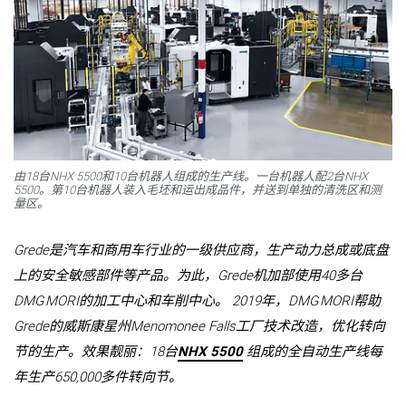
由18台NHX 5500和10台机器人组成的生产线。一台机器人配2台NHX
5500。第10台机器人装入毛坯和运出成品件，并送到单独的清洗区和测
量区。
Grede是汽车和商用车行业的一级供应商，生产动力总成或底盘
上的安全敏感部件等产品。为此，Grede机加部使用40多台
DMG MORI的加工中心和车削中心。 2019年，DMG MORI帮助
Grede的威斯康星州Menomonee Falls工厂技术改造，优化转向
节的生产。效果靓丽：18台
NHX 5500
组成的全自动生产线每
年生产650,000多件转向节。