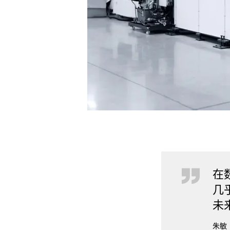
在
几
未
朱敏