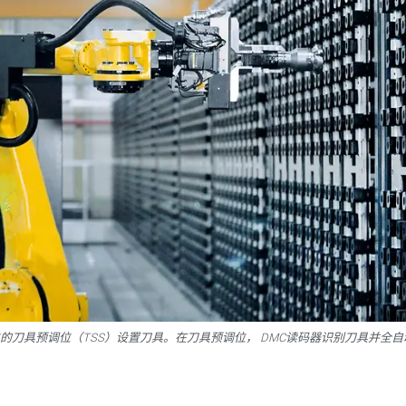
刀位的刀具预调位（TSS）设置刀具。在刀具预调位， DMC读码器识别刀具并