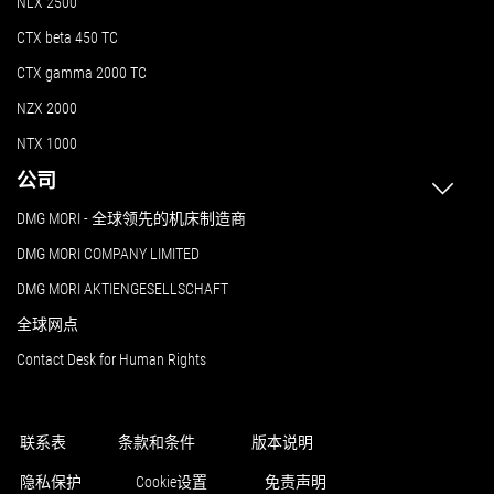
NLX 2500
CTX beta 450 TC
CTX gamma 2000 TC
NZX 2000
NTX 1000
公司
DMG MORI - 全球领先的机床制造商
DMG MORI COMPANY LIMITED
DMG MORI AKTIENGESELLSCHAFT
全球网点
Contact Desk for Human Rights
联系表
条款和条件
版本说明
隐私保护
Cookie设置
免责声明