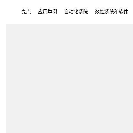
亮点
应用举例
自动化系统
数控系统和软件
完整加工
一次装夹完成铣削和车削加工，Di
转速达800 rpm
集成磨削加工技术，更高表面