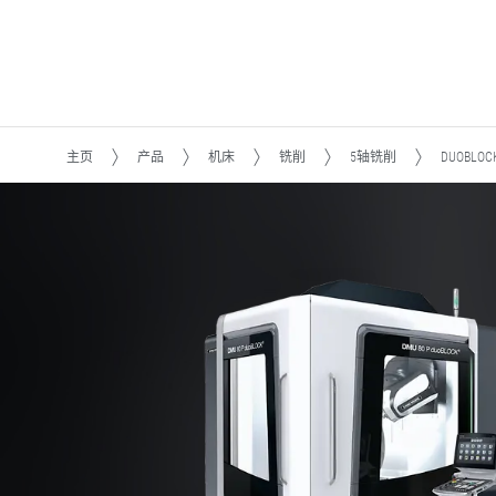
主页
产品
机床
铣削
5轴铣削
DUOBLO