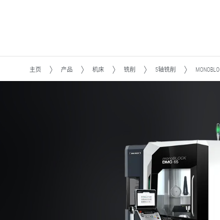
主页
产品
机床
铣削
5轴铣削
MONOBL