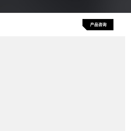
产品咨询
化连接，左侧开门确保完全可达性
纳 240 个刀位