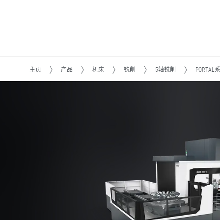
主页
产品
机床
铣削
5轴铣削
PORTAL