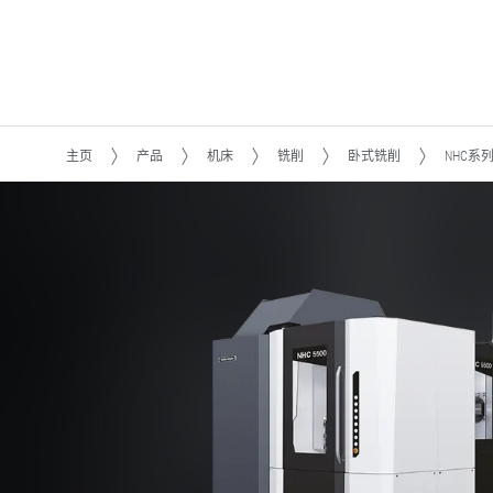
主页
产品
机床
铣削
卧式铣削
NHC系