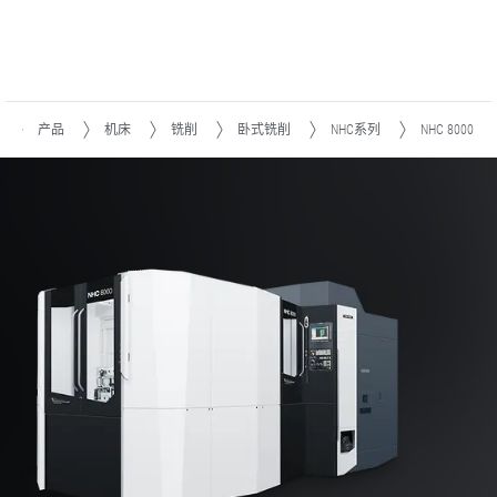
产品
机床
铣削
卧式铣削
NHC系列
NHC 8000