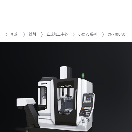
品
机床
铣削
立式加工中心
CMX VC系列
CMX 800 VC