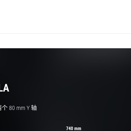
LA
80 mm Y 轴
740 mm