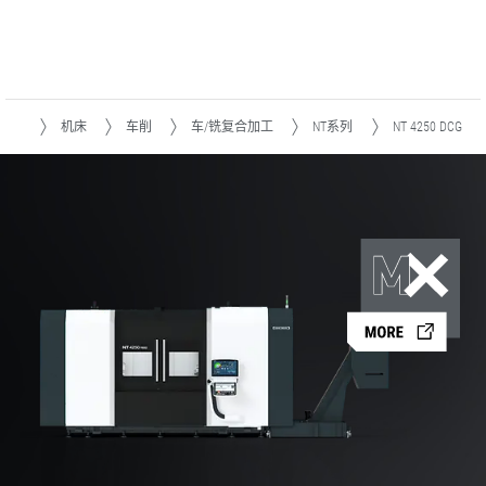
产品
机床
车削
车/铣复合加工
NT系列
NT 4250 DCG