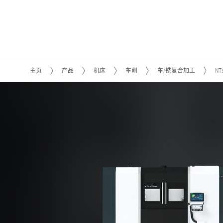
主页
产品
机床
车削
车/铣复合加工
N