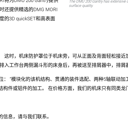
为DMU 200 Gantry提供
The DMU 200 Gantry has extensive 
surface quality.
时还提供精选的DMG MORI
D quickSET和高表面
。 这时，机床防护罩位于机床旁，可从正面及背面轻松接近加
屑排入工作台两侧漏斗形的床身后，再被送至排屑器中，排屑
场定位： “模块化的该机结构、贯通的装件选配、两种5轴联动加
结构件或铝件的加工。 在价格方面，我们的机床只有同类龙
关的信息，请与我们联系。