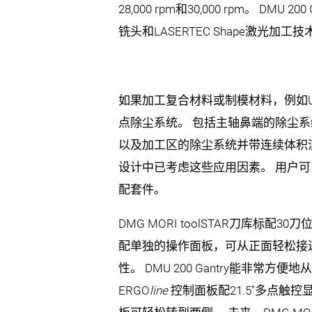
28,000 rpm和30,000 rpm。 D
铣头和LASERTEC Shape激
如果加工复合材料或制模材料，例如U
点除尘系统。 包括主轴鼻端的除尘
以及加工区的除尘系统并带连续体积
设计中已考虑这些应用因素。 用户
配套件。
DMG MORI toolSTAR刀库标配3
配单独的操作面板，可从正面轻松接
性。 DMU 200 Gantry能非常方便地
ERGO
line
控制面板配21.5"多点触控