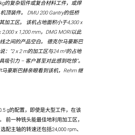
0 kg的复杂铝件或复合材料工件，或焊
装件。 DMU 200 Gantry的低桥
工区。 该机占地面积小于4,300 x
 2,000 x 1,200 mm，DMG MORI以此
产品线之间的产品空白。 德克尔马豪斯巴
说：“2 x 2 m的加工区与24 m²的占地
吸引力 – 客户甚至对此感到吃惊”。
马豪斯巴赫亲眼看到该机，Rehm 继
.5 g的配置，即使是大型工件，在该
头。 前一种铣头能最佳地利用加工区，
选配主轴的转速还包括24,000 rpm、