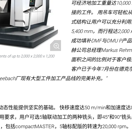
可经济地加工重量达10,00
接的工件。 用吊车可轻松从机顶
式结构让用户可以充分利用其加
5,400 mm，而行程达2,000 x
成功填补DMF与DMU P
赫公司总经理Markus Rehm
nts of up to 2,000 x 2,000 x 1,200
面积之间的比例对于客户极具
客户已于今年7月份在德克尔
y是对Seebach厂现有大型工件加工产品线的完美补充。”
性能提供坚实的基础。 快移速度达50 m/min和加速度达0
用要求，用户可选5轴联动加工的两种铣头，即45°和90°铣
compactMASTER，5轴标配版的转速为20,000 rpm。 