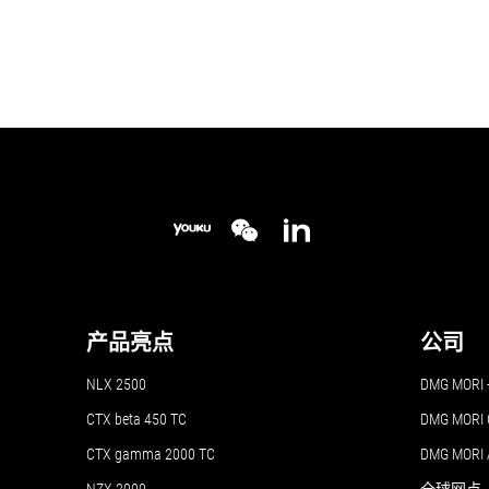
产品亮点
公司
NLX 2500
DMG MO
CTX beta 450 TC
DMG MORI 
CTX gamma 2000 TC
DMG MORI