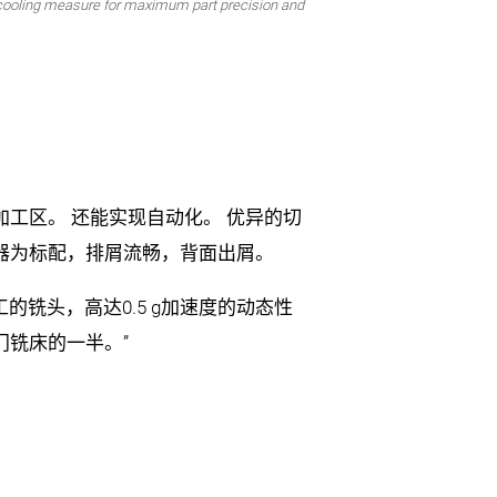
cooling measure for maximum part precision and
工区。 还能实现自动化。 优异的切
器为标配，排屑流畅，背面出屑。
工的铣头，高达0.5 g加速度的动态性
门铣床的一半。”