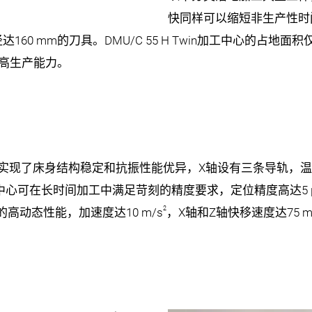
快同样可以缩短非生产性时
径达
160 mm
的刀具。
DMU/C 55 H Twin
加工中心的占地面积
高生产能力。
实现了床身结构稳定和抗振性能优异，
X
轴设有三条导轨，
中心可在长时间加工中满足苛刻的精度要求，定位精度高达
5
2
的高动态性能，加速度达
10 m/s
，
X
轴和
Z
轴快移速度达
75 