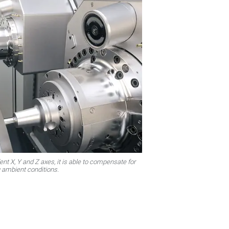
t X, Y and Z axes, it is able to compensate for
g ambient conditions.