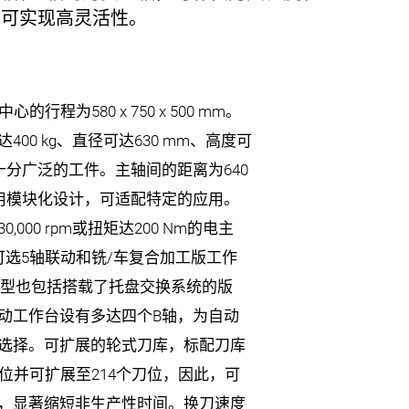
并可实现高灵活性。
中心的行程为
580 x 750 x 500 mm
。
达
400 kg
、直径可达
630 mm
、高度可
十分广泛的工件。主轴间的距离为
640
用模块化设计，可适配特定的应用。
30,000 rpm
或扭矩达
200 Nm
的电主
可选
5
轴联动和铣
/
车复合加工版工作
型也包括搭载了托盘交换系统的版
动工作台设有多达四个
B
轴，为自动
选择。可扩展的轮式刀库，标配刀库
位并可扩展至
214
个刀位，因此，可
，显著缩短非生产性时间。换刀速度