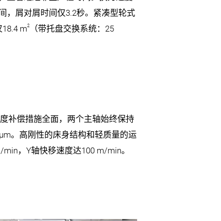
间，屑对屑时间仅
3.2
秒。紧凑型轮式
2
仅
18.4 m
（带托盘交换系统：
25
温度补偿措施全面，两个主轴始终保持
 µm
。高刚性的床身结构和轻质量的运
m/min
，
Y
轴快移速度达
100 m/min
。