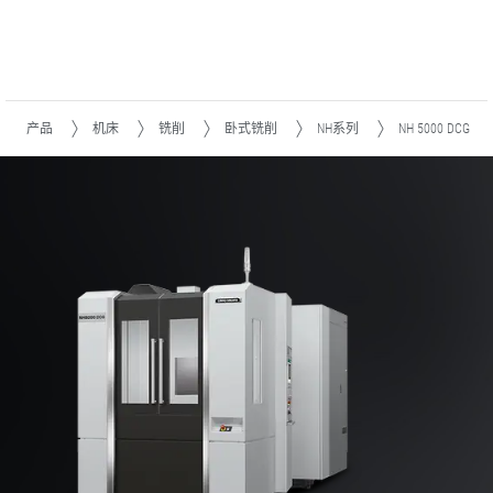
产品
机床
铣削
卧式铣削
NH系列
NH 5000 DCG