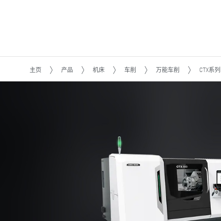
主页
产品
机床
车削
万能车削
CTX系列