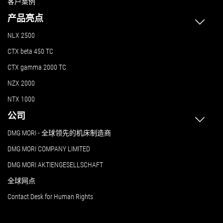
客户案例
产品亮点
NLX 2500
CTX beta 450 TC
CTX gamma 2000 TC
NZX 2000
NTX 1000
公司
DMG MORI - 全球领先的机床制造商
DMG MORI COMPANY LIMITED
DMG MORI AKTIENGESELLSCHAFT
全球网点
Contact Desk for Human Rights