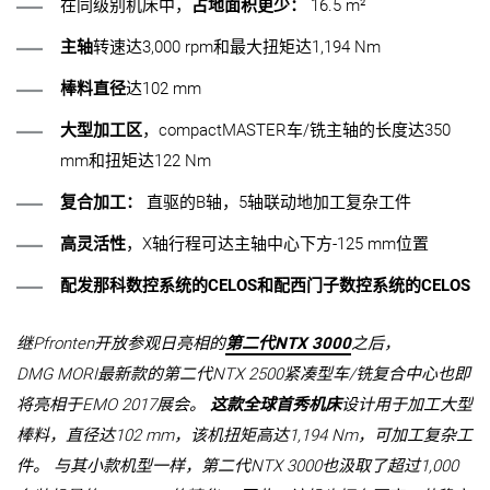
在同级别机床中，
占地面积更少：
16.5 m²
主轴
转速达3,000 rpm和最大扭矩达1,194 Nm
棒料直径
达102 mm
大型加工区
，compactMASTER车/铣主轴的长度达350
mm和扭矩达122 Nm
复合加工：
直驱的B轴，5轴联动地加工复杂工件
高灵活性
，X轴行程可达主轴中心下方-125 mm位置
配发那科数控系统的CELOS和配西门子数控系统的CELOS
继Pfronten开放参观日亮相的
第二代NTX 3000
之后，
DMG MORI最新款的第二代NTX 2500紧凑型车/铣复合中心也即
将亮相于EMO 2017展会。
这款全球首秀机床
设计用于加工大型
棒料，直径达102 mm，该机扭矩高达1,194 Nm，可加工复杂工
件。 与其小款机型一样，第二代NTX 3000也汲取了超过1,000