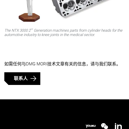
nd
The NTX 3000 2
Generation machines parts from cylinder heads for the
automotive industry to knee joints in the medical sector.
如需任何与DMG MORI技术文章有关的信息，请与我们联系。
联系人