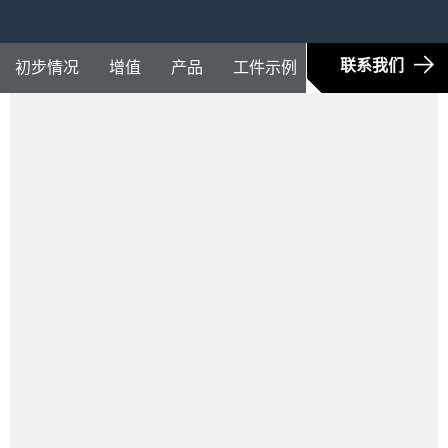
联系我们
初步情况
增值
产品
工件示例
未来定向
媒
蓬勃发展的航空航天行业