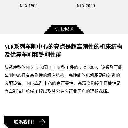
NLX 1500
NLX 2000
打开技术参数
最大工件直径
386 mm
366 mm
NLX系列车削中心的亮点是超高刚性的机床结构
及优异车削和铣削性能
最大工件长度
515 mm
510 mm
从紧凑型的NLX 1500到加工大型工件的NLX 6000，该系列万能
车削中心拥有高刚性的机床结构、高性能的电机驱动和先进的
最大棒料直径
52 mm
65 mm
选配设备。 NLX车削中心的高可靠性、高精度和操作便捷性是
汽车制造和机械工程以及其它许多行业用户的理想选择。
X 轴的最大行程
260 mm
260 mm
Y 轴的最大行程
100 mm
100 mm
联系我们！