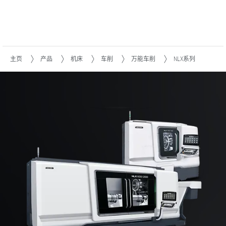
主页
产品
机床
车削
万能车削
NLX系列